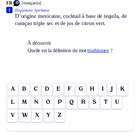
FR
[maʀgaʀita]
1
Hispanisme.
Spiritueux.
D’origine mexicaine, cocktail à base de tequila, de
curaçao triple sec et de jus de citron vert.
À découvrir
Quelle est la définition du mot
triathlonien
?
A
B
C
D
E
F
G
H
I
J
K
L
M
N
O
P
Q
R
S
T
U
V
W
X
Y
Z