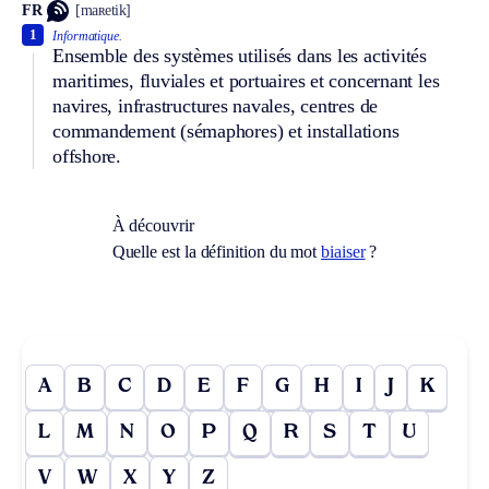
FR
[maʀetik]
1
Informatique.
Ensemble des systèmes utilisés dans les activités
maritimes, fluviales et portuaires et concernant les
navires, infrastructures navales, centres de
commandement (sémaphores) et installations
offshore.
À découvrir
Quelle est la définition du mot
biaiser
?
A
B
C
D
E
F
G
H
I
J
K
L
M
N
O
P
Q
R
S
T
U
V
W
X
Y
Z