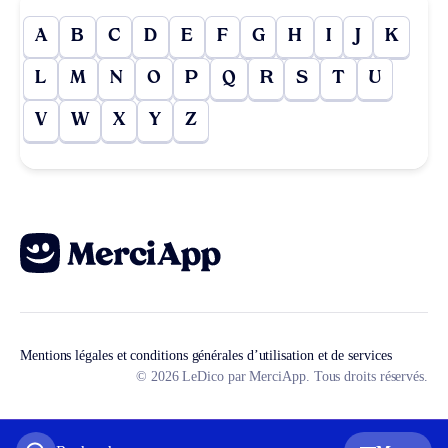
A
B
C
D
E
F
G
H
I
J
K
L
M
N
O
P
Q
R
S
T
U
V
W
X
Y
Z
Mentions légales et conditions générales d’utilisation et de services
© 2026 LeDico par MerciApp. Tous droits réservés.