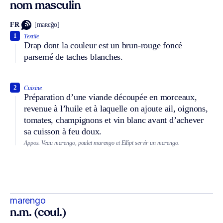
nom masculin
FR
[maʀɛ̃go]
1
Textile.
Drap dont la couleur est un brun-rouge foncé
parsemé de taches blanches.
2
Cuisine.
Préparation d’une viande découpée en morceaux,
revenue à l’huile et à laquelle on ajoute ail, oignons,
tomates, champignons et vin blanc avant d’achever
sa cuisson à feu doux.
Appos.
Veau marengo, poulet marengo et
Ellipt
servir un marengo.
marengo
n.m. (coul.)