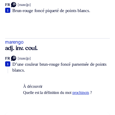
FR
[maʀɛ̃go]
Brun-rouge foncé piqueté de points blancs.
1
marengo
adj. inv. coul.
FR
[maʀɛ̃go]
D’une couleur brun-rouge foncé parsemée de points
1
blancs.
À découvrir
Quelle est la définition du mot
prochinois
?