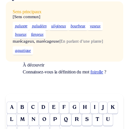
Sens principaux
[Sens commun]
palustre
paludéen
uligineux
bourbeux
vaseux
boueux
fangeux
marécageux, marécageuse
[En parlant d’une plante]
aquatique
À découvrir
Connaissez-vous la définition du mot
foirolle
?
A
B
C
D
E
F
G
H
I
J
K
L
M
N
O
P
Q
R
S
T
U