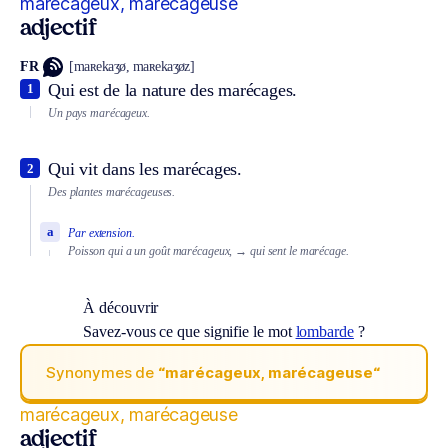
marécageux, marécageuse
adjectif
FR
[maʀekaʒø, maʀekaʒøz]
Qui est de la nature des marécages.
1
Un pays marécageux.
Qui vit dans les marécages.
2
Des plantes marécageuses.
a
Par extension.
Poisson qui a un goût marécageux,
→ qui sent le marécage.
À découvrir
Savez-vous ce que signifie le mot
lombarde
?
Synonymes de
“marécageux, marécageuse“
marécageux, marécageuse
adjectif