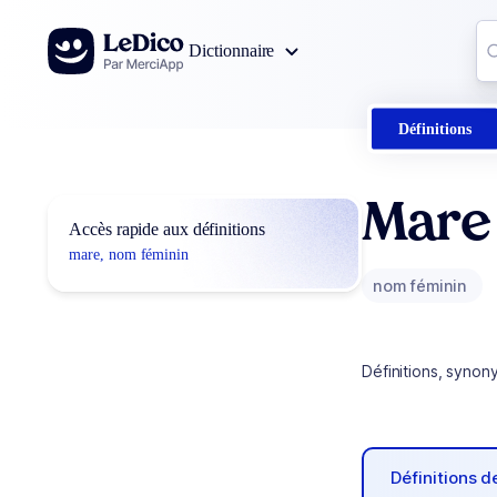
Aller au contenu
Co
Dictionnaire
0
r
Définitions
Mare
Accès rapide aux définitions
mare, nom féminin
nom féminin
Définitions, synon
Définitions 