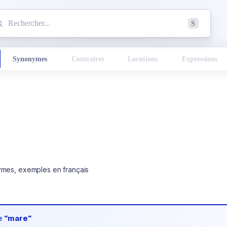
mmencez à chercher un mot dans le dictionnaire :
S
esults found.
Synonymes
Contraires
Locutions
Expressions
ymes, exemples en français
de
“mare“