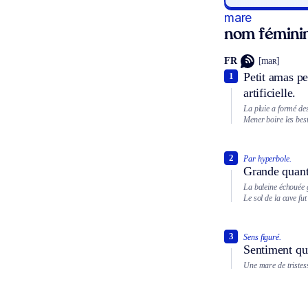
mare
nom fémini
FR
[maʀ]
Petit amas pe
1
artificielle.
La pluie a formé de
Mener boire les bes
2
Par hyperbole.
Grande quanti
La baleine échouée 
Le sol de la cave f
3
Sens figuré.
Sentiment qui
Une mare de tristess