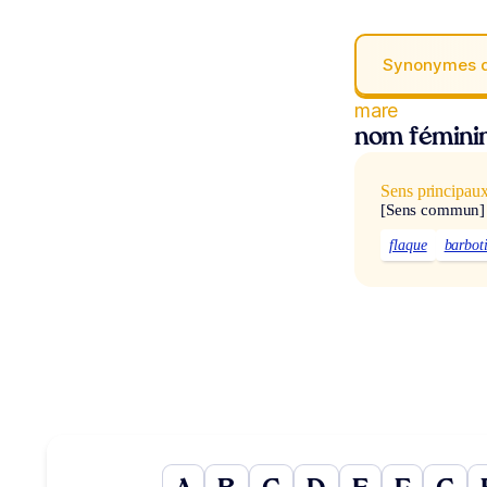
Synonymes 
mare
nom fémini
Sens principau
[Sens commun]
flaque
barboti