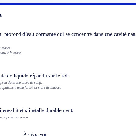
n
u profond d’eau dormante qui se concentre dans une cavité natu
s mares.
tiaux à la mare.
té de liquide répandu sur le sol.
gisait dans une mare de sang.
ut rapidement transformé en mare de mazout.
 envahit et s’installe durablement.
e le prive de raison.
À découvrir