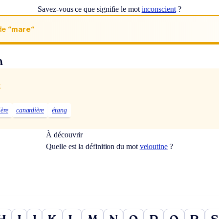
Savez-vous ce que signifie le mot
inconscient
?
de
“mare“
n
x
ère
canardière
étang
À découvrir
Quelle est la définition du mot
veloutine
?