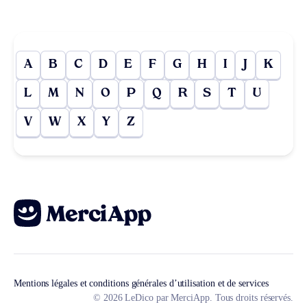
A
B
C
D
E
F
G
H
I
J
K
L
M
N
O
P
Q
R
S
T
U
V
W
X
Y
Z
Mentions légales et conditions générales d’utilisation et de services
© 2026 LeDico par MerciApp. Tous droits réservés.