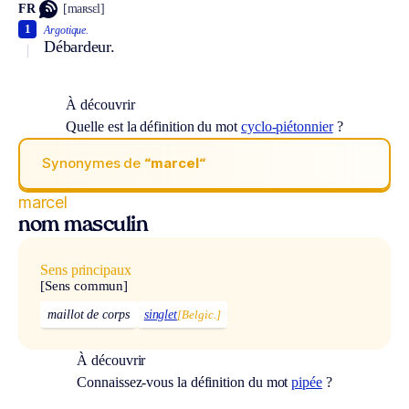
FR
[maʀsɛl]
1
Argotique.
Débardeur.
À découvrir
Quelle est la définition du mot
cyclo-piétonnier
?
Synonymes de
“marcel“
marcel
nom masculin
Sens principaux
[Sens commun]
maillot de corps
singlet
[Belgic.]
À découvrir
Connaissez-vous la définition du mot
pipée
?