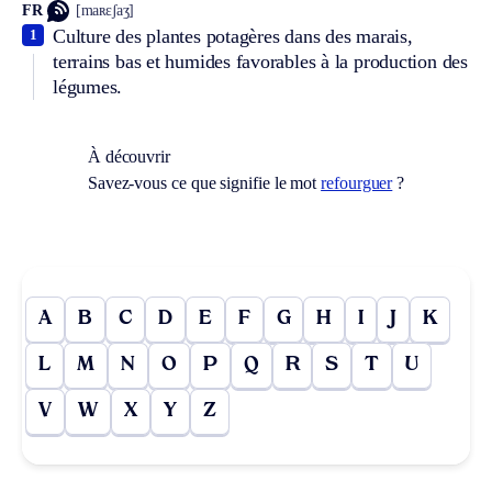
FR
[maʀɛʃaʒ]
Culture des plantes potagères dans des marais,
1
terrains bas et humides favorables à la production des
légumes.
À découvrir
Savez-vous ce que signifie le mot
refourguer
?
A
B
C
D
E
F
G
H
I
J
K
L
M
N
O
P
Q
R
S
T
U
V
W
X
Y
Z