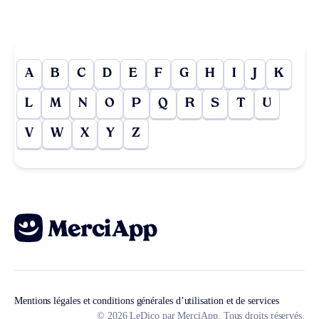
A
B
C
D
E
F
G
H
I
J
K
L
M
N
O
P
Q
R
S
T
U
V
W
X
Y
Z
Mentions légales et conditions générales d’utilisation et de services
© 2026 LeDico par MerciApp. Tous droits réservés.