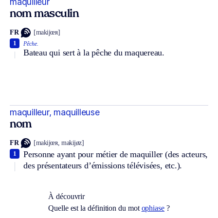
maquilleur
nom masculin
FR
[makijœʀ]
1
Pêche.
Bateau qui sert à la pêche du maquereau.
maquilleur, maquilleuse
nom
FR
[makijœʀ, makijøz]
Personne ayant pour métier de maquiller (des acteurs,
1
des présentateurs d’émissions télévisées, etc.).
À découvrir
Quelle est la définition du mot
ophiase
?