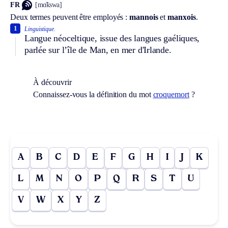
FR
[mɑ̃kswa]
Deux termes peuvent être employés :
mannois
et
manxois
.
1
Linguistique.
Langue néoceltique, issue des langues gaéliques,
parlée sur l’île de Man, en mer d'Irlande.
À découvrir
Connaissez-vous la définition du mot
croquemort
?
A
B
C
D
E
F
G
H
I
J
K
L
M
N
O
P
Q
R
S
T
U
V
W
X
Y
Z