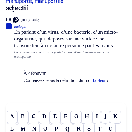
manuporté, manuportée
adjectif
FR
[manypɔʀte]
1
Biologie.
En parlant d’un virus, d’une bactérie, d’un micro-
organisme, qui, déposés sur une surface, se
transmettent à une autre personne par les mains.
La contamination à un virus peut être issue d’une transmission croisée
manuportée.
À découvrir
Connaissez-vous la définition du mot
fabliau
?
A
B
C
D
E
F
G
H
I
J
K
L
M
N
O
P
Q
R
S
T
U