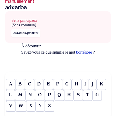
manuellement
adverbe
Sens principaux
[Sens commun]
automatiquement
À découvrir
Savez-vous ce que signifie le mot
borréliose
?
A
B
C
D
E
F
G
H
I
J
K
L
M
N
O
P
Q
R
S
T
U
V
W
X
Y
Z