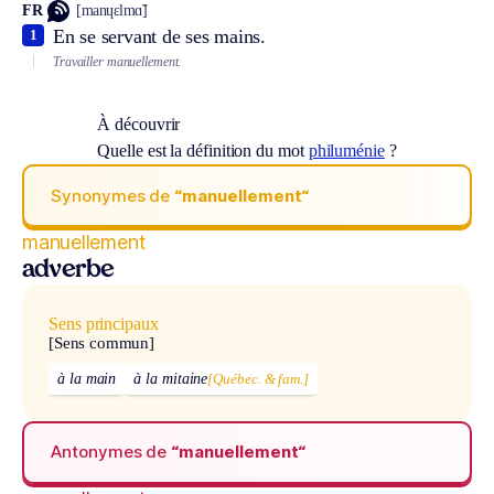
FR
[manɥɛlmɑ̃]
En se servant de ses mains.
1
Travailler manuellement.
À découvrir
Quelle est la définition du mot
philuménie
?
Synonymes de
“manuellement“
manuellement
adverbe
Sens principaux
[Sens commun]
à la main
à la mitaine
[Québec. & fam.]
Antonymes de
“manuellement“