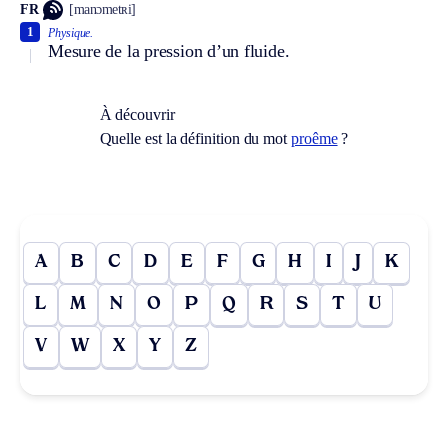
FR
[manɔmetʀi]
1
Physique.
Mesure de la pression d’un fluide.
À découvrir
Quelle est la définition du mot
proême
?
A
B
C
D
E
F
G
H
I
J
K
L
M
N
O
P
Q
R
S
T
U
V
W
X
Y
Z