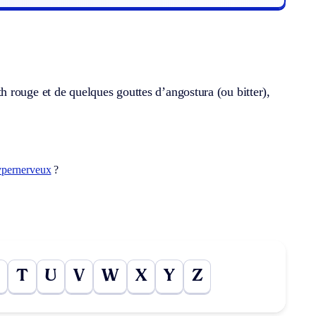
 rouge et de quelques gouttes d’angostura (ou bitter),
ypernerveux
?
T
U
V
W
X
Y
Z