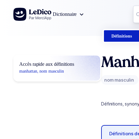
Aller au contenu
Co
Dictionnaire
0
r
Définitions
Manh
Accès rapide aux définitions
manhattan, nom masculin
nom masculin
Définitions, synon
Définitions 