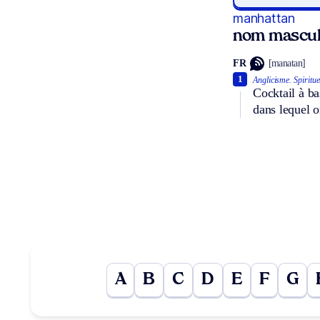
manhattan
nom mascul
FR
[manatan]
1
Anglicisme.
Spiritue
Cocktail à ba
dans lequel o
A
B
C
D
E
F
G