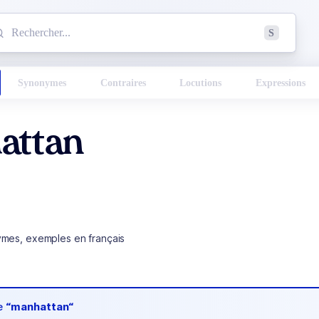
mmencez à chercher un mot dans le dictionnaire :
S
esults found.
Synonymes
Contraires
Locutions
Expressions
attan
ymes, exemples en français
de
“manhattan“