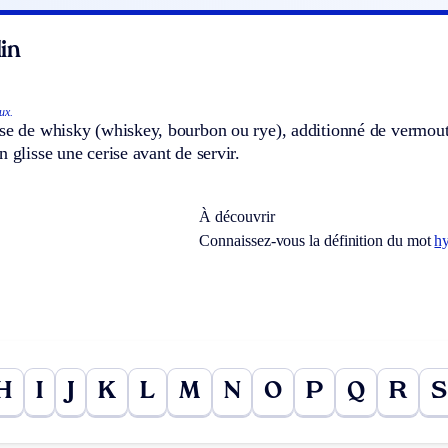
in
ux.
se de whisky (whiskey, bourbon ou rye), additionné de vermouth
n glisse une cerise avant de servir.
À découvrir
Connaissez-vous la définition du mot
h
H
I
J
K
L
M
N
O
P
Q
R
S