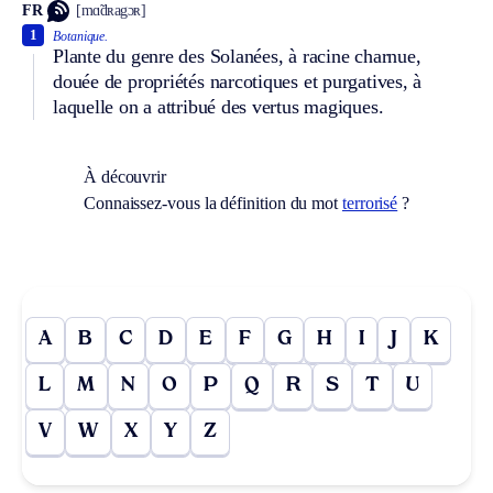
FR
[mɑ̃dʀagɔʀ]
1
Botanique.
Plante du genre des Solanées, à racine charnue,
douée de propriétés narcotiques et purgatives, à
laquelle on a attribué des vertus magiques.
À découvrir
Connaissez-vous la définition du mot
terrorisé
?
A
B
C
D
E
F
G
H
I
J
K
L
M
N
O
P
Q
R
S
T
U
V
W
X
Y
Z