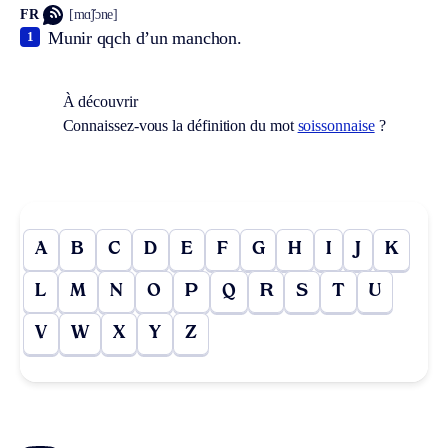
FR
[mɑ̃ʃɔne]
Munir qqch d’un manchon.
1
À découvrir
Connaissez-vous la définition du mot
soissonnaise
?
A
B
C
D
E
F
G
H
I
J
K
L
M
N
O
P
Q
R
S
T
U
V
W
X
Y
Z