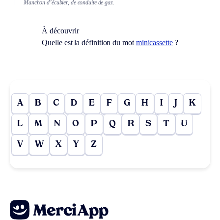
Manchon d’écubier, de conduite de gaz.
À découvrir
Quelle est la définition du mot
minicassette
?
A
B
C
D
E
F
G
H
I
J
K
L
M
N
O
P
Q
R
S
T
U
V
W
X
Y
Z