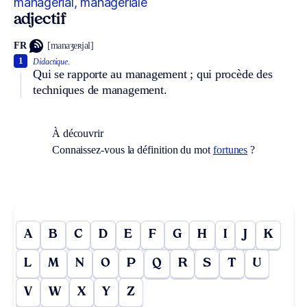
managérial, managériale
adjectif
FR
[manaʒeʀjal]
1
Didactique.
Qui se rapporte au management ; qui procède des
techniques de management.
À découvrir
Connaissez-vous la définition du mot
fortunes
?
A
B
C
D
E
F
G
H
I
J
K
L
M
N
O
P
Q
R
S
T
U
V
W
X
Y
Z