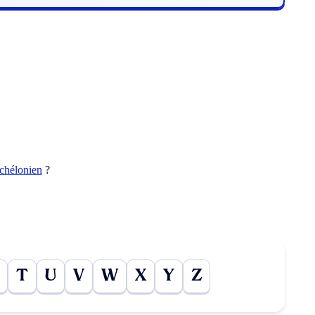
chélonien
?
T
U
V
W
X
Y
Z