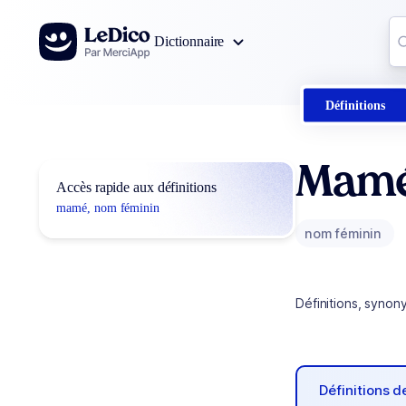
Aller au contenu
Co
Dictionnaire
0
r
Définitions
Mam
Accès rapide aux définitions
mamé, nom féminin
nom féminin
Définitions, synon
Définitions 