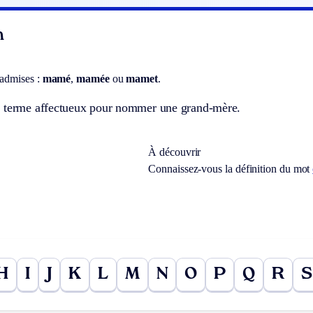
n
 admises :
mamé
,
mamée
ou
mamet
.
 terme affectueux pour nommer une grand-mère.
À découvrir
Connaissez-vous la définition du mot
H
I
J
K
L
M
N
O
P
Q
R
S