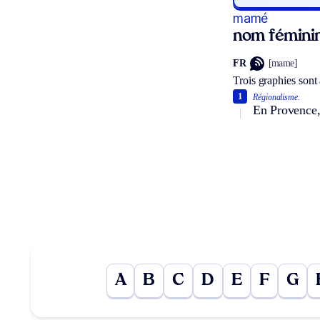
mamé
nom fémini
FR
[mame]
Trois graphies sont
1
Régionalisme.
En Provence,
A
B
C
D
E
F
G