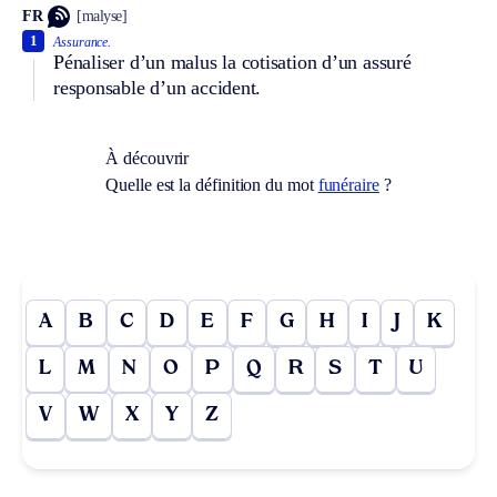
FR
[malyse]
1
Assurance.
Pénaliser d’un malus la cotisation d’un assuré
responsable d’un accident.
À découvrir
Quelle est la définition du mot
funéraire
?
A
B
C
D
E
F
G
H
I
J
K
L
M
N
O
P
Q
R
S
T
U
V
W
X
Y
Z