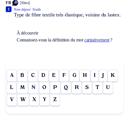
FR
[likʀa]
1
Nom déposé.
Textile.
Type de fibre textile très élastique, voisine du lastex.
À découvrir
Connaissez-vous la définition du mot
caritativement
?
A
B
C
D
E
F
G
H
I
J
K
L
M
N
O
P
Q
R
S
T
U
V
W
X
Y
Z