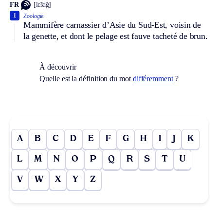
FR
[lɛ̃sɑ̃g]
1
Zoologie.
Mammifère carnassier d’Asie du Sud-Est, voisin de
la genette, et dont le pelage est fauve tacheté de brun.
À découvrir
Quelle est la définition du mot
différemment
?
A
B
C
D
E
F
G
H
I
J
K
L
M
N
O
P
Q
R
S
T
U
V
W
X
Y
Z