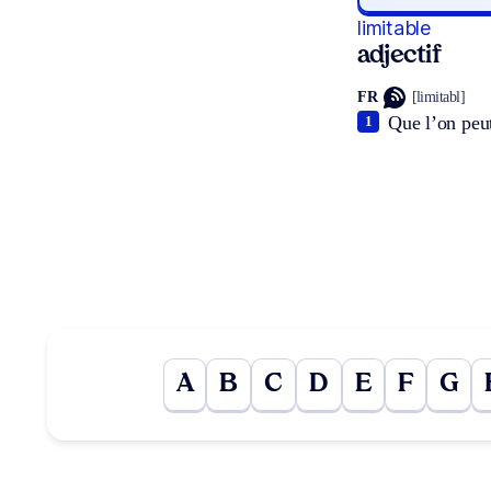
limitable
adjectif
FR
[limitabl]
Que l’on peut
1
A
B
C
D
E
F
G