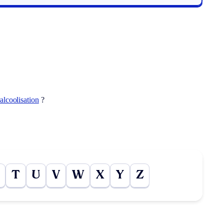
alcoolisation
?
T
U
V
W
X
Y
Z