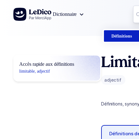
Aller au contenu
Co
Dictionnaire
0
r
Définitions
Limit
Accès rapide aux définitions
limitable, adjectif
adjectif
Définitions, synon
Définitions 