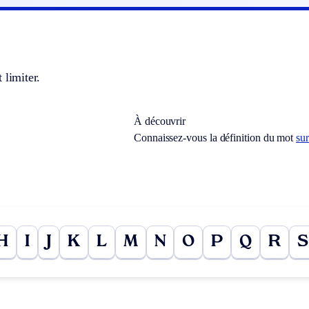
 limiter.
À découvrir
Connaissez-vous la définition du mot
sur
H
I
J
K
L
M
N
O
P
Q
R
S