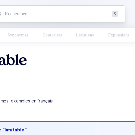
mmencez à chercher un mot dans le dictionnaire :
S
esults found.
Synonymes
Contraires
Locutions
Expressions
able
ymes, exemples en français
de
“limitable“