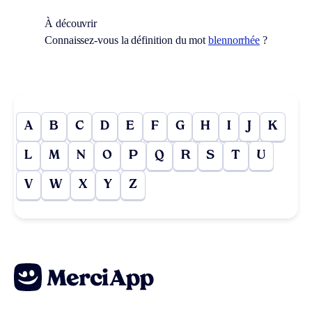
À découvrir
Connaissez-vous la définition du mot
blennorrhée
?
A
B
C
D
E
F
G
H
I
J
K
L
M
N
O
P
Q
R
S
T
U
V
W
X
Y
Z