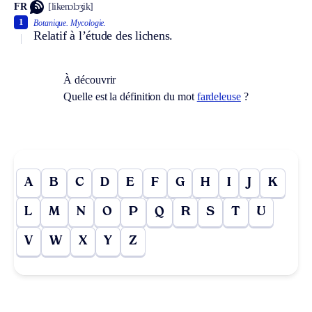
FR
[likenɔlɔʒik]
1
Botanique.
Mycologie.
Relatif à l’étude des lichens.
À découvrir
Quelle est la définition du mot
fardeleuse
?
A
B
C
D
E
F
G
H
I
J
K
L
M
N
O
P
Q
R
S
T
U
V
W
X
Y
Z