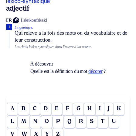
lexico-syntaxique
adjectif
FR
[lɛksikosɛ̃taksik]
1
Linguistique.
Qui relève à la fois des mots ou du vocabulaire et de
leur construction.
Les choix lexico-syntaxiques dans l’œuvre d’un auteur.
À découvrir
Quelle est la définition du mot
décorer
?
A
B
C
D
E
F
G
H
I
J
K
L
M
N
O
P
Q
R
S
T
U
V
W
X
Y
Z