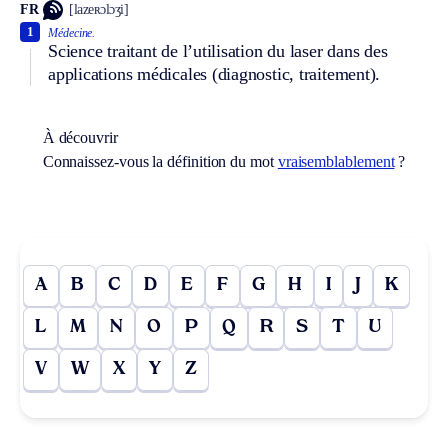
FR
[lazeʀɔlɔʒi]
1
Médecine.
Science traitant de l’utilisation du laser dans des
applications médicales (diagnostic, traitement).
À découvrir
Connaissez-vous la définition du mot
vraisemblablement
?
A
B
C
D
E
F
G
H
I
J
K
L
M
N
O
P
Q
R
S
T
U
V
W
X
Y
Z