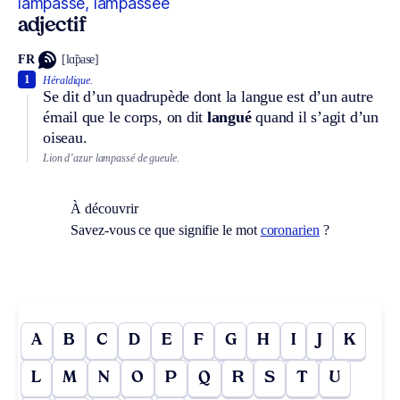
lampassé, lampassée
adjectif
FR
[lɑ̃pase]
1
Héraldique.
Se dit d’un quadrupède dont la langue est d’un autre
émail que le corps, on dit
langué
quand il s’agit d’un
oiseau.
Lion d’azur lampassé de gueule.
À découvrir
Savez-vous ce que signifie le mot
coronarien
?
A
B
C
D
E
F
G
H
I
J
K
L
M
N
O
P
Q
R
S
T
U