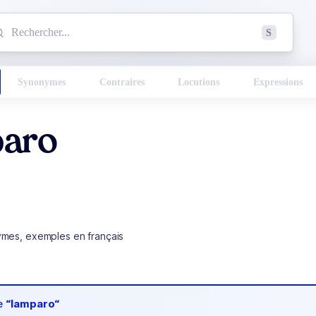
mmencez à chercher un mot dans le dictionnaire :
S
esults found.
Synonymes
Contraires
Locutions
Expressions
aro
ymes, exemples en français
de
“lamparo“