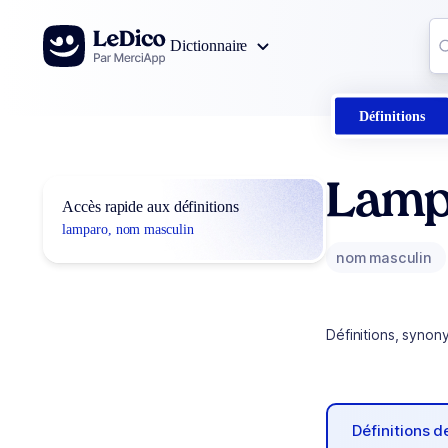
Aller au contenu
Co
Dictionnaire
0
r
Définitions
Lamp
Accès rapide aux définitions
lamparo, nom masculin
nom masculin
Définitions, synon
Définitions 