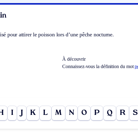
in
lisé pour attirer le poisson lors d’une pêche nocturne.
À découvrir
Connaissez-vous la définition du mot
p
H
I
J
K
L
M
N
O
P
Q
R
S