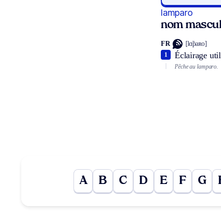
lamparo
nom mascul
FR
[lɑ̃paʀo]
Éclairage uti
1
Pêche au lamparo.
A
B
C
D
E
F
G