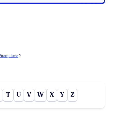
étrarquisme
?
T
U
V
W
X
Y
Z