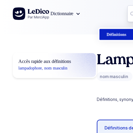
Aller au contenu
Co
Dictionnaire
0
r
Définitions
Lamp
Accès rapide aux définitions
lampadophore, nom masculin
nom masculin
Définitions, synon
Définitions 