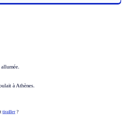
e allumée.
oulait à Athènes.
ot
tirailler
?