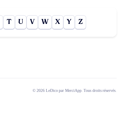
T
U
V
W
X
Y
Z
© 2026 LeDico par MerciApp. Tous droits réservés.