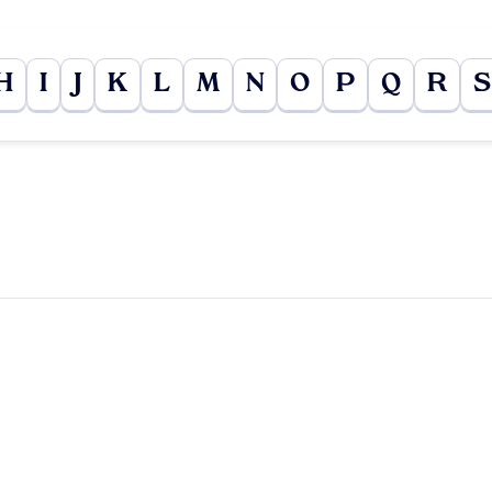
H
I
J
K
L
M
N
O
P
Q
R
S