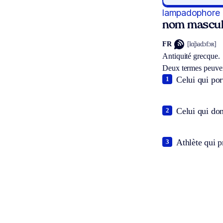
lampadophore
nom mascul
FR
[lɑ̃padɔfɔʀ]
Antiquité grecque.
Deux termes peuven
Celui qui por
1
Celui qui don
2
Athlète qui p
3