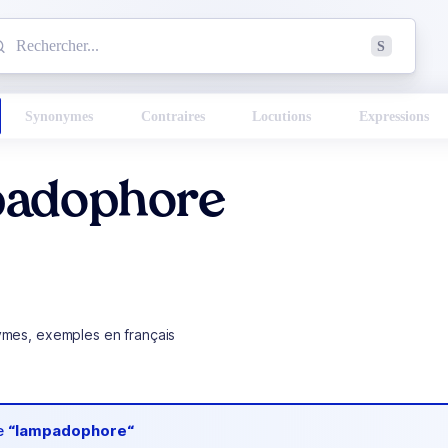
mmencez à chercher un mot dans le dictionnaire :
S
esults found.
Synonymes
Contraires
Locutions
Expressions
adophore
ymes, exemples en français
de
“lampadophore“