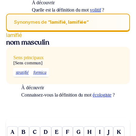
À découvrir
Quelle est la définition du mot
volitif
?
Synonymes de
“lamifié, lamifiée“
lamifié
nom masculin
Sens principaux
[Sens commun]
stratifié
formica
À découvrir
Connaissez-vous la définition du mot
écologiste
?
A
B
C
D
E
F
G
H
I
J
K