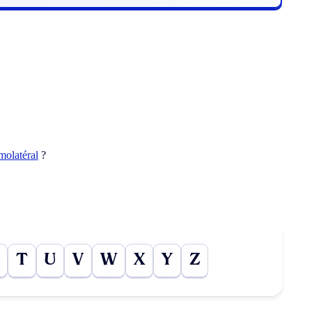
molatéral
?
T
U
V
W
X
Y
Z