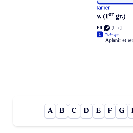
lamer
er
v. (1
gr.)
FR
[lame]
1
Technique.
Aplanir et re
A
B
C
D
E
F
G