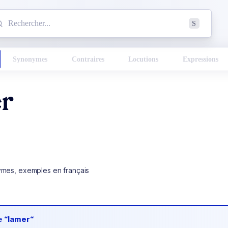
mmencez à chercher un mot dans le dictionnaire :
S
esults found.
Synonymes
Contraires
Locutions
Expressions
r
ymes, exemples en français
de
“lamer“