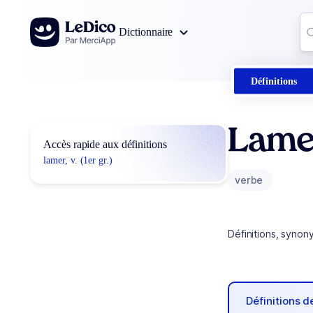
Aller au contenu
Co
Dictionnaire
0
r
Définitions
Lame
Accès rapide aux définitions
lamer, v. (1er gr.)
verbe
Définitions, synon
Définitions 