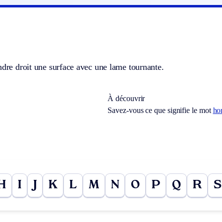
ndre droit une surface avec une lame tournante.
À découvrir
Savez-vous ce que signifie le mot
ho
H
I
J
K
L
M
N
O
P
Q
R
S