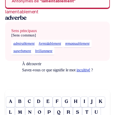
Antonymes de
“lamentablement“
lamentablement
adverbe
Sens principaux
[Sens commun]
admirablement
formidablement
remarquablement
superbement
brillamment
À découvrir
Savez-vous ce que signifie le mot
incultivé
?
A
B
C
D
E
F
G
H
I
J
K
L
M
N
O
P
Q
R
S
T
U