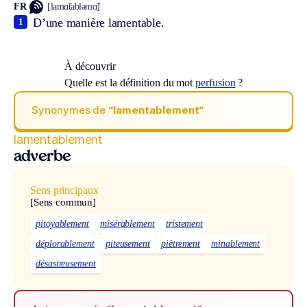
FR
[lamɑ̃tabləmɑ̃]
D’une manière lamentable.
1
À découvrir
Quelle est la définition du mot
perfusion
?
Synonymes de
“lamentablement“
lamentablement
adverbe
Sens principaux
[Sens commun]
pitoyablement
misérablement
tristement
déplorablement
piteusement
piètrement
minablement
désastreusement