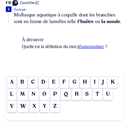
FR
[lamelibʀɑ̃ʃ]
1
Zoologie.
Mollusque aquatique à coquille dont les branchies
sont en forme de lamelles telle
l’huître
ou
la moule
.
À découvrir
Quelle est la définition du mot
désaisonnaliser
?
A
B
C
D
E
F
G
H
I
J
K
L
M
N
O
P
Q
R
S
T
U
V
W
X
Y
Z