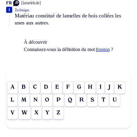
FR
[lamelekɔle]
1
Technique.
Matériau constitué de lamelles de bois collées les
unes aux autres.
À découvrir
Connaissez-vous la définition du mot
fronton
?
A
B
C
D
E
F
G
H
I
J
K
L
M
N
O
P
Q
R
S
T
U
V
W
X
Y
Z