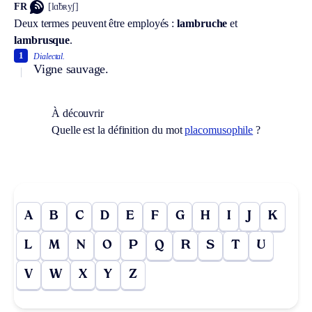
FR
[lɑ̃bʀyʃ]
Deux termes peuvent être employés :
lambruche
et
lambrusque
.
1
Dialectal.
Vigne sauvage.
À découvrir
Quelle est la définition du mot
placomusophile
?
A
B
C
D
E
F
G
H
I
J
K
L
M
N
O
P
Q
R
S
T
U
V
W
X
Y
Z