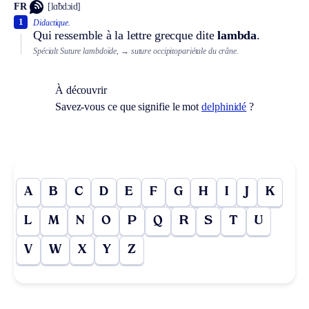
FR
[lɑ̃bdɔid]
1
Didactique.
Qui ressemble à la lettre grecque dite
lambda
.
Spécialt
Suture lambdoïde,
→ suture occipitopariétale du crâne.
À découvrir
Savez-vous ce que signifie le mot
delphinidé
?
A
B
C
D
E
F
G
H
I
J
K
L
M
N
O
P
Q
R
S
T
U
V
W
X
Y
Z