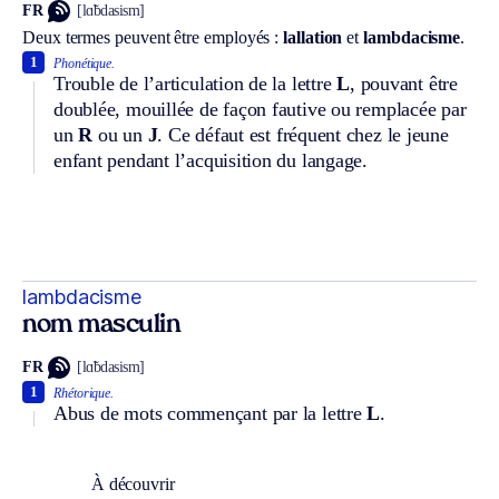
FR
[lɑ̃bdasism]
Deux termes peuvent être employés :
lallation
et
lambdacisme
.
1
Phonétique.
Trouble de l’articulation de la lettre
L
, pouvant être
doublée, mouillée de façon fautive ou remplacée par
un
R
ou un
J
. Ce défaut est fréquent chez le jeune
enfant pendant l’acquisition du langage.
lambdacisme
nom masculin
FR
[lɑ̃bdasism]
1
Rhétorique.
Abus de mots commençant par la lettre
L
.
À découvrir