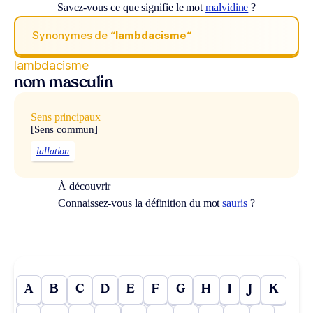
Savez-vous ce que signifie le mot
malvidine
?
Synonymes de
“lambdacisme“
lambdacisme
nom masculin
Sens principaux
[Sens commun]
lallation
À découvrir
Connaissez-vous la définition du mot
sauris
?
A
B
C
D
E
F
G
H
I
J
K