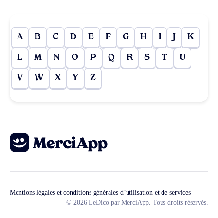
A
B
C
D
E
F
G
H
I
J
K
L
M
N
O
P
Q
R
S
T
U
V
W
X
Y
Z
Mentions légales et conditions générales d’utilisation et de services
© 2026 LeDico par MerciApp. Tous droits réservés.