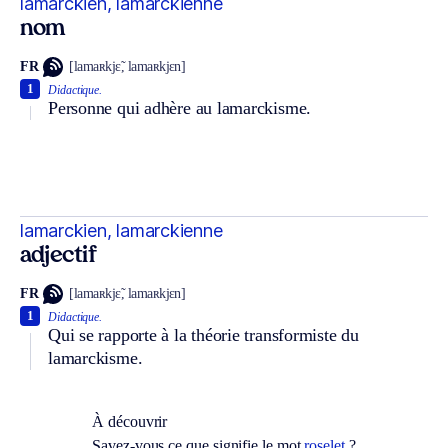
lamarckien, lamarckienne
nom
FR
[lamaʀkjɛ̃, lamaʀkjɛn]
1
Didactique.
Personne qui adhère au lamarckisme.
lamarckien, lamarckienne
adjectif
FR
[lamaʀkjɛ̃, lamaʀkjɛn]
1
Didactique.
Qui se rapporte à la théorie transformiste du
lamarckisme.
À découvrir
Savez-vous ce que signifie le mot
roselet
?