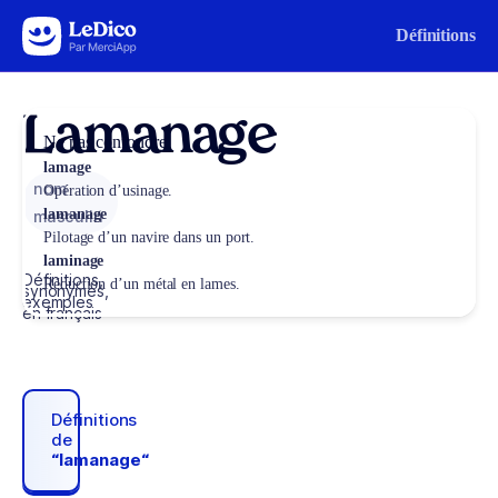
Aller au contenu
Définitions
Lamanage
Ne pas confondre
lamage
nom
Opération d’usinage.
lamanage
masculin
Pilotage d’un navire dans un port.
laminage
Définitions,
Réduction d’un métal en lames.
synonymes,
exemples
en français
Définitions
de
“lamanage“