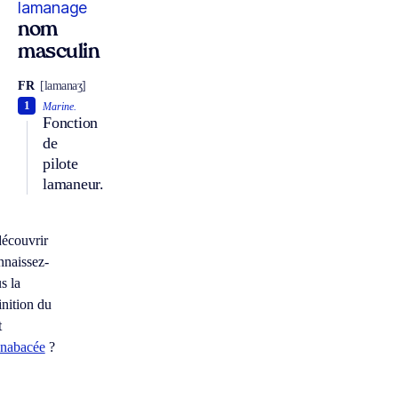
lamanage
nom
masculin
FR
[lamanaʒ]
1
Marine.
Fonction
de
pilote
lamaneur.
écouvrir
naissez-
s la
inition du
t
nnabacée
?