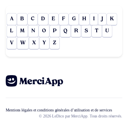
A
B
C
D
E
F
G
H
I
J
K
L
M
N
O
P
Q
R
S
T
U
V
W
X
Y
Z
Mentions légales et conditions générales d’utilisation et de services
© 2026 LeDico par MerciApp. Tous droits réservés.