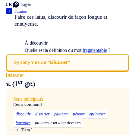
FR
[lajyse]
1
Familier.
Faire des laïus, discourir de façon longue et
ennuyeuse.
À découvrir
Quelle est la définition du mot
fragmentable
?
Synonymes de
“laïusser“
laïusser
er
v. (1
gr.)
Sens principaux
[Sens commun]
discourir
disserter
palabrer
pérorer
épiloguer
bavarder
prononcer un long discours
↪
[Fam.]