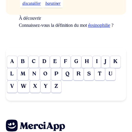
discutailler
baratiner
À découvrir
Connaissez-vous la définition du mot
éosinophilie
?
A
B
C
D
E
F
G
H
I
J
K
L
M
N
O
P
Q
R
S
T
U
V
W
X
Y
Z