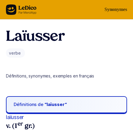
Aller au contenu
Synonymes
Laïusser
verbe
Définitions, synonymes, exemples en français
Définitions de
“laïusser“
laïusser
er
v. (1
gr.)