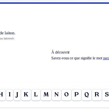
de laiton.
au laitonnée.
À découvrir
Savez-vous ce que signifie le mot
par
H
I
J
K
L
M
N
O
P
Q
R
S