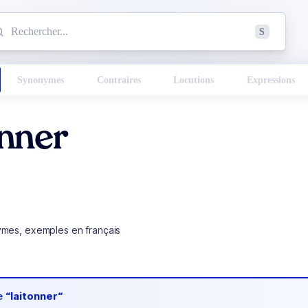
mmencez à chercher un mot dans le dictionnaire :
S
esults found.
Synonymes
Contraires
Locutions
Expressions
onner
ymes, exemples en français
de
“laitonner“