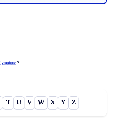
alympique
?
T
U
V
W
X
Y
Z