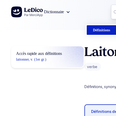
Aller au contenu
Co
Dictionnaire
0
r
Définitions
Lait
Accès rapide aux définitions
laitonner, v. (1er gr.)
verbe
Définitions, synon
Définitions 