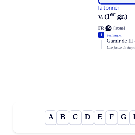
laitonner
er
v. (1
gr.)
FR
[lɛtɔne]
1
Technique.
Garnir de fil 
Une forme de chape
A
B
C
D
E
F
G