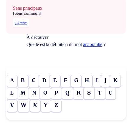
Sens principaux
[Sens commun]
fermier
À découvrir
Quelle est la définition du mot
arctophilie
?
A
B
C
D
E
F
G
H
I
J
K
L
M
N
O
P
Q
R
S
T
U
V
W
X
Y
Z