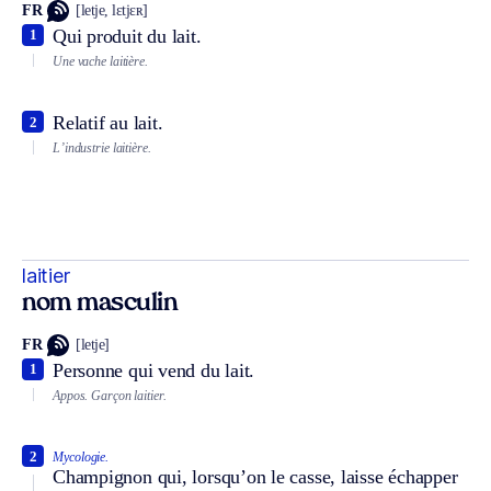
FR
[letje, lɛtjɛʀ]
Qui produit du lait.
1
Une vache laitière.
Relatif au lait.
2
L’industrie laitière.
laitier
nom masculin
FR
[letje]
Personne qui vend du lait.
1
Appos.
Garçon laitier.
2
Mycologie.
Champignon qui, lorsqu’on le casse, laisse échapper