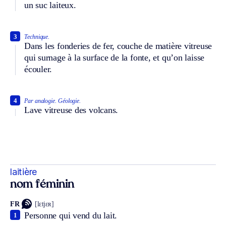
un suc laiteux.
3
Technique.
Dans les fonderies de fer, couche de matière vitreuse
qui surnage à la surface de la fonte, et qu’on laisse
écouler.
4
Par analogie.
Géologie.
Lave vitreuse des volcans.
laitière
nom féminin
FR
[lɛtjɛʀ]
Personne qui vend du lait.
1