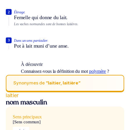
2
Élevage.
Femelle qui donne du lait.
Les vaches normandes sont de bonnes laitières.
3
Dans un sens particulier.
Pot à lait muni d’une anse.
À découvrir
Connaissez-vous la définition du mot
polymère
?
Synonymes de
“laitier, laitière“
laitier
nom masculin
Sens principaux
[Sens commun]