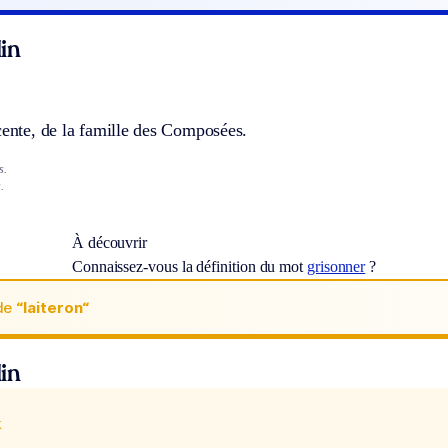
in
cente, de la famille des Composées.
s.
.
À découvrir
Connaissez-vous la définition du mot
grisonner
?
de
“laiteron“
in
x