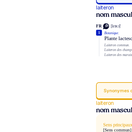
laiteron
nom mascul
FR
[lɛtʀɔ̃]
1
Botanique.
Plante lactes
Laiteron commun.
Laiteron des champ
Laiteron des marais
Synonymes 
laiteron
nom mascul
Sens principau
[Sens commun]