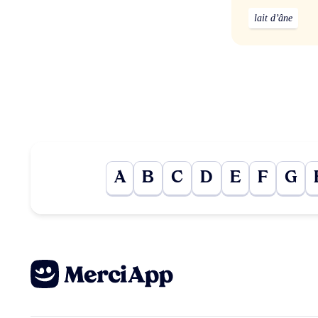
lait d’âne
A
B
C
D
E
F
G