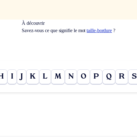
À découvrir
Savez-vous ce que signifie le mot
taille-bordure
?
H
I
J
K
L
M
N
O
P
Q
R
S