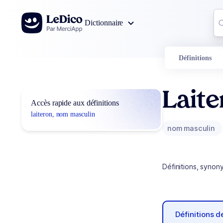
Aller au contenu
Co
Dictionnaire
0
r
Définitions
Laite
Accès rapide aux définitions
laiteron, nom masculin
nom masculin
Définitions, synon
Définitions 