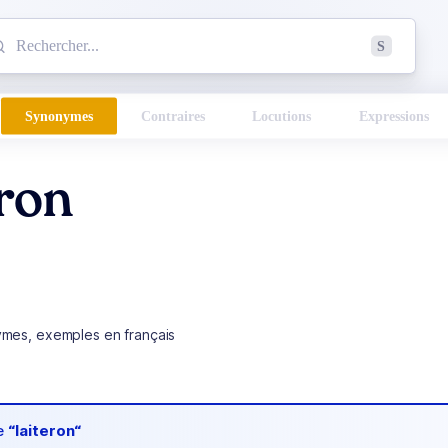
mmencez à chercher un mot dans le dictionnaire :
S
esults found.
Synonymes
Contraires
Locutions
Expressions
ron
ymes, exemples en français
de
“laiteron“