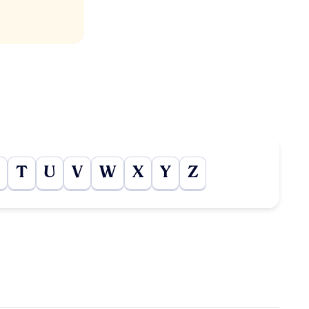
T
U
V
W
X
Y
Z