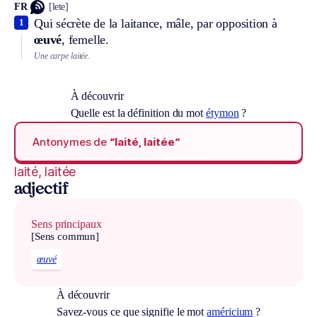
FR
[lete]
Qui sécrète de la laitance, mâle, par opposition à
1
œuvé
, femelle.
Une carpe laitée.
À découvrir
Quelle est la définition du mot
étymon
?
Antonymes de
“laité, laitée“
laité, laitée
adjectif
Sens principaux
[Sens commun]
œuvé
À découvrir
Savez-vous ce que signifie le mot
américium
?