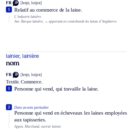
FR
[lenje, lɛnjɛʀ]
Relatif au commerce de la laine.
1
L’industrie lainière.
Anc.
Barque lainière,
→ apportant en contrebande les laines d’Angleterre.
lainier, lainière
nom
FR
[lenje, lɛnjɛʀ]
Textile.
Commerce.
Personne qui vend, qui travaille la laine.
1
2
Dans un sens particulier.
Personne qui vend en écheveaux les laines employées
aux tapisseries.
Appos.
Marchand, ouvrier lainier.