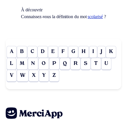
À découvrir
Connaissez-vous la définition du mot
scolarisé
?
A
B
C
D
E
F
G
H
I
J
K
L
M
N
O
P
Q
R
S
T
U
V
W
X
Y
Z