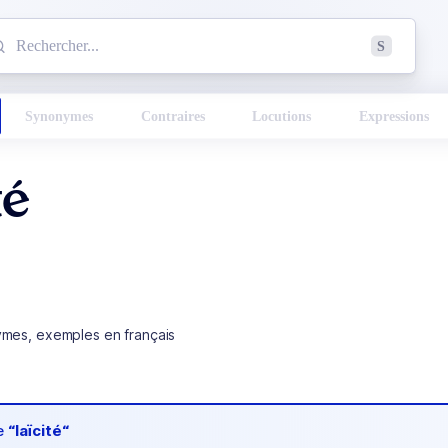
mmencez à chercher un mot dans le dictionnaire :
S
esults found.
Synonymes
Contraires
Locutions
Expressions
té
ymes, exemples en français
de
“laïcité“