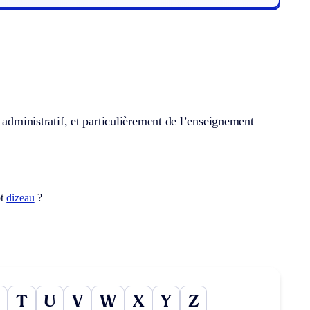
 administratif, et particulièrement de l’enseignement
ot
dizeau
?
T
U
V
W
X
Y
Z