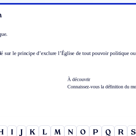
n
que.
 sur le principe d’exclure l’Église de tout pouvoir politique ou
À découvrir
Connaissez-vous la définition du m
H
I
J
K
L
M
N
O
P
Q
R
S