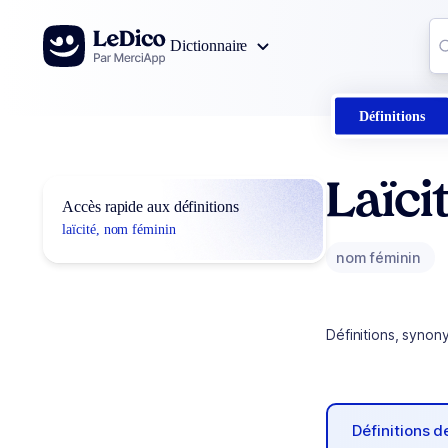
Aller au contenu
Co
Dictionnaire
0
r
Définitions
Laïci
Accès rapide aux définitions
laïcité, nom féminin
nom féminin
Définitions, synon
Définitions 