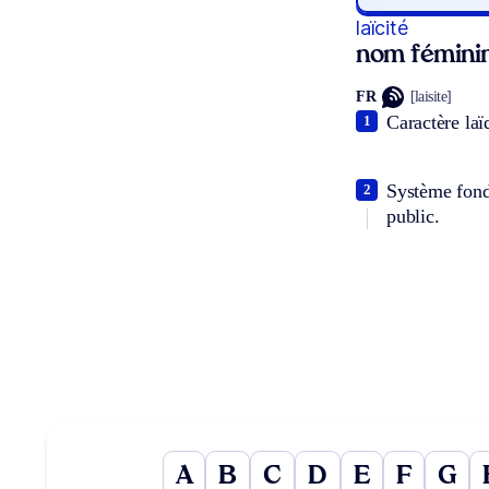
laïcité
nom fémini
FR
[laisite]
Caractère laï
1
Système fondé
2
public.
A
B
C
D
E
F
G