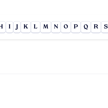
H
I
J
K
L
M
N
O
P
Q
R
S