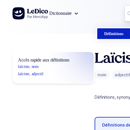
Aller au contenu
Co
Dictionnaire
0
r
Définitions
Laïci
Accès rapide aux définitions
laïciste, nom
laïciste, adjectif
nom
adjecti
Définitions, synon
Définitions 