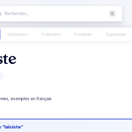
mmencez à chercher un mot dans le dictionnaire :
S
esults found.
Synonymes
Contraires
Locutions
Expressions
ste
f
ymes, exemples en français
de
“laïciste“