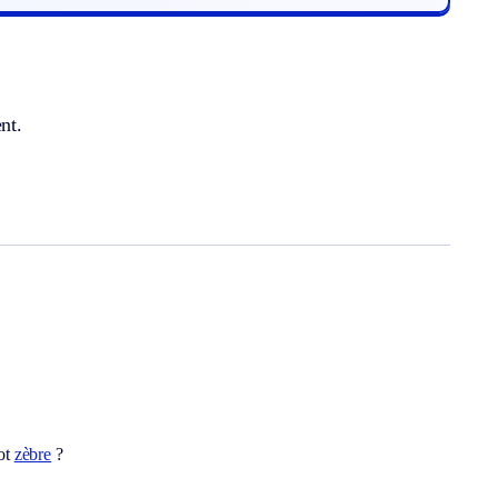
nt.
ot
zèbre
?