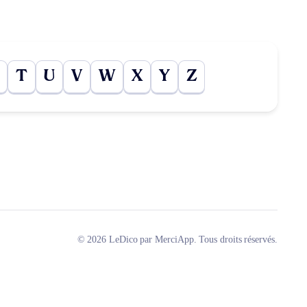
T
U
V
W
X
Y
Z
© 2026 LeDico par MerciApp. Tous droits réservés.