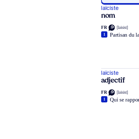
laïciste
nom
FR
[laisist]
Partisan du l
1
laïciste
adjectif
FR
[laisist]
Qui se rappor
1