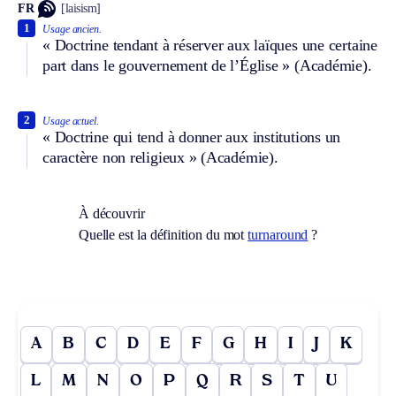
FR
[laisism]
1
Usage ancien.
« Doctrine tendant à réserver aux laïques une certaine
part dans le gouvernement de l’Église » (Académie).
2
Usage actuel.
« Doctrine qui tend à donner aux institutions un
caractère non religieux » (Académie).
À découvrir
Quelle est la définition du mot
turnaround
?
A
B
C
D
E
F
G
H
I
J
K
L
M
N
O
P
Q
R
S
T
U