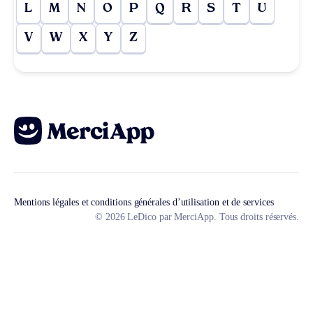
L
M
N
O
P
Q
R
S
T
U
V
W
X
Y
Z
Mentions légales et conditions générales d’utilisation et de services
© 2026 LeDico par MerciApp. Tous droits réservés.