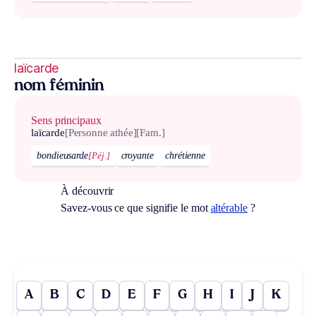
laïcarde
nom féminin
Sens principaux
laïcarde
[Personne athée]
[Fam.]
bondieusarde
[Péj.]
croyante
chrétienne
À découvrir
Savez-vous ce que signifie le mot
altérable
?
A
B
C
D
E
F
G
H
I
J
K